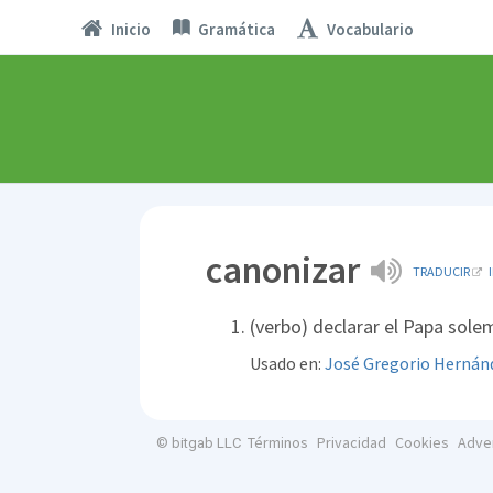
Inicio
Gramática
Vocabulario
canonizar
TRADUCIR
(verbo) declarar el Papa solem
Usado en:
José Gregorio Hernán
Términos
Privacidad
Cookies
Adve
© bitgab LLC