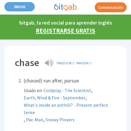
INICIO
Conversación
bitgab, la red social para aprender inglés
REGISTRARSE GRATIS
chase
TRADUCIR
IMAGEN
(chased) run after; pursue
,
Usado en:
Coldplay - The Scientist
,
Earth, Wind & Fire - September
What's inside an anthill? - Present perfect
tense
,
,
Pac-Man
Snowy Plovers