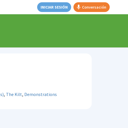
INICIAR SESIÓN
Conversación
,
,
s)
The Kilt
Demonstrations