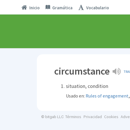
Inicio
Gramática
Vocabulario
circumstance
TRA
situation, condition
Usado en:
Rules of engagement
Términos
Privacidad
Cookies
Adve
© bitgab LLC