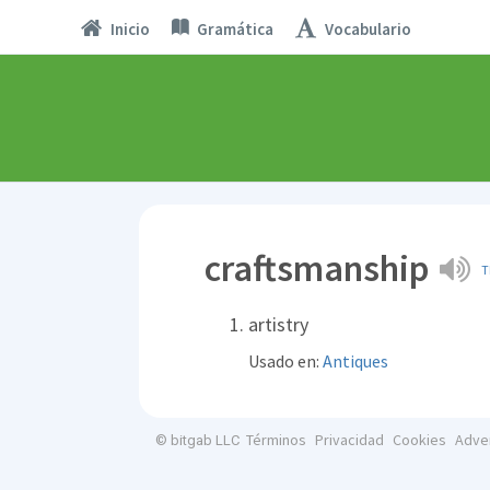
Inicio
Gramática
Vocabulario
craftsmanship
T
artistry
Usado en:
Antiques
Términos
Privacidad
Cookies
Adve
© bitgab LLC