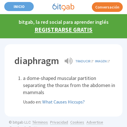
INICIO
Conversación
bitgab, la red social para aprender inglés
REGISTRARSE GRATIS
diaphragm
TRADUCIR
IMAGEN
a dome-shaped muscular partition
separating the thorax from the abdomen in
mammals
Usado en:
What Causes Hiccups?
Términos
Privacidad
Cookies
Advertise
© bitgab LLC