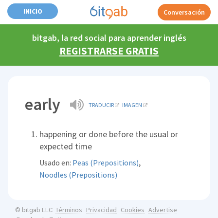
INICIO
Conversación
bitgab, la red social para aprender inglés
REGISTRARSE GRATIS
early
TRADUCIR
IMAGEN
happening or done before the usual or
expected time
,
Usado en:
Peas (Prepositions)
Noodles (Prepositions)
Términos
Privacidad
Cookies
Advertise
© bitgab LLC