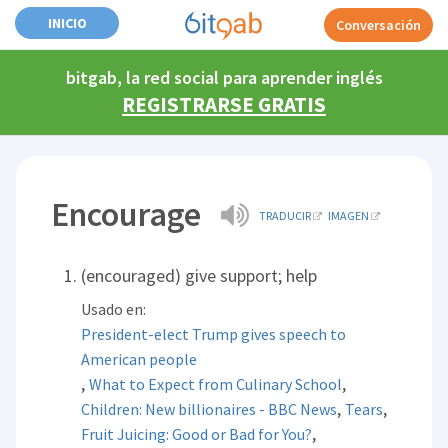
INICIO
Conversación
bitgab, la red social para aprender inglés
REGISTRARSE GRATIS
Encourage
TRADUCIR
IMAGEN
(encouraged) give support; help
Usado en:
President-elect Trump gives speech to
American people
,
,
What to Expect from Culinary School
,
,
Children: New billionaires - BBC News
Tears
,
Fruit Juicing: Good or Bad for You?