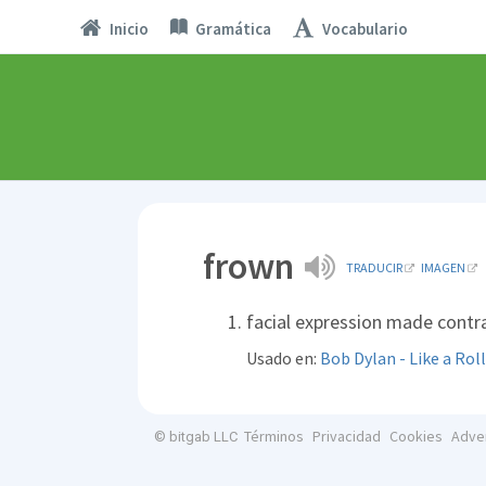
Inicio
Gramática
Vocabulario
frown
TRADUCIR
IMAGEN
facial expression made contr
Usado en:
Bob Dylan - Like a Rol
Términos
Privacidad
Cookies
Adve
© bitgab LLC