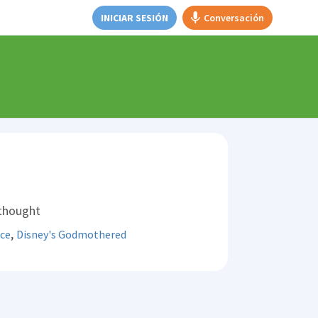
INICIAR SESIÓN
Conversación
 thought
,
ace
Disney's Godmothered