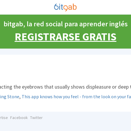
bitgab, la red social para aprender inglés
REGISTRARSE GRATIS
acting the eyebrows that usually shows displeasure or deep
,
ling Stone
This app knows how you feel - from the look on your f
rtise
Facebook
Twitter