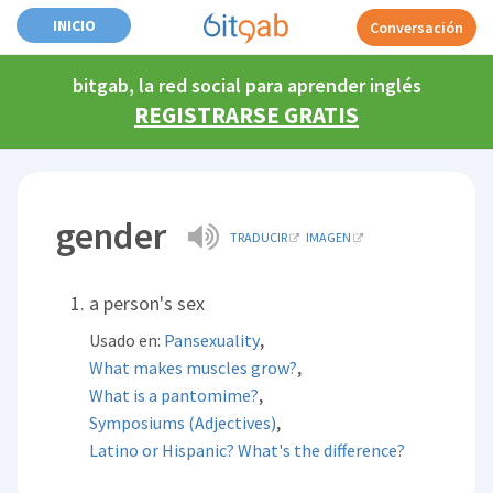
INICIO
Conversación
bitgab, la red social para aprender inglés
REGISTRARSE GRATIS
gender
TRADUCIR
IMAGEN
a person's sex
,
Usado en:
Pansexuality
,
What makes muscles grow?
,
What is a pantomime?
,
Symposiums (Adjectives)
Latino or Hispanic? What's the difference?