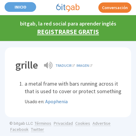
INICIO
Conversación
bitgab, la red social para aprender inglés
REGISTRARSE GRATIS
grille
TRADUCIR
IMAGEN
a metal frame with bars running across it
that is used to cover or protect something
Usado en:
Apophenia
Términos
Privacidad
Cookies
Advertise
© bitgab LLC
Facebook
Twitter