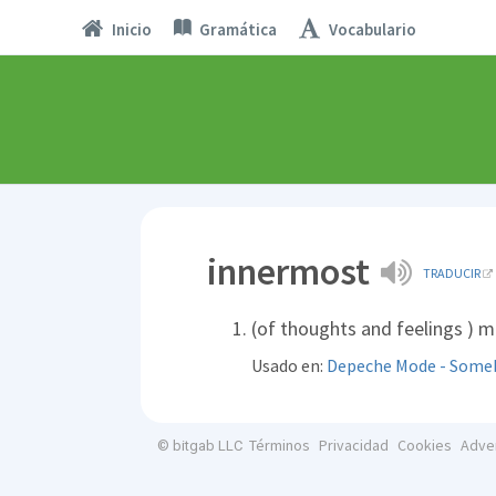
Inicio
Gramática
Vocabulario
innermost
TRADUCIR
(of thoughts and feelings ) m
Usado en:
Depeche Mode - Some
Términos
Privacidad
Cookies
Adve
© bitgab LLC