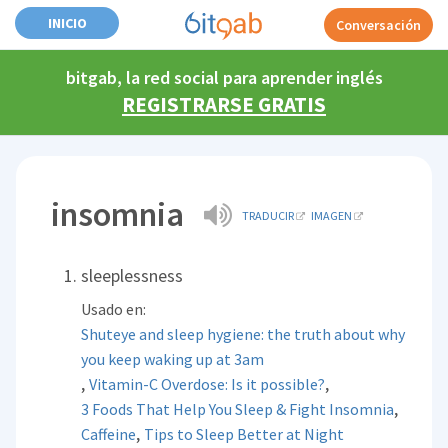
INICIO
Conversación
bitgab, la red social para aprender inglés
REGISTRARSE GRATIS
insomnia
TRADUCIR
IMAGEN
sleeplessness
Usado en:
Shuteye and sleep hygiene: the truth about why
you keep waking up at 3am
,
,
Vitamin-C Overdose: Is it possible?
,
3 Foods That Help You Sleep & Fight Insomnia
,
Caffeine
Tips to Sleep Better at Night