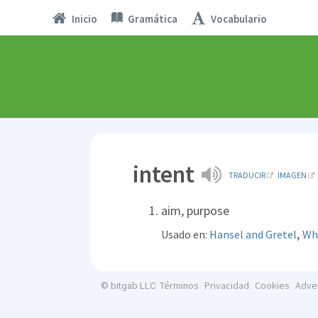
Inicio
Gramática
Vocabulario
intent
TRADUCIR
IMAGEN
aim, purpose
,
Usado en:
Hansel and Gretel
Wha
Términos
Privacidad
Cookies
Adve
© bitgab LLC