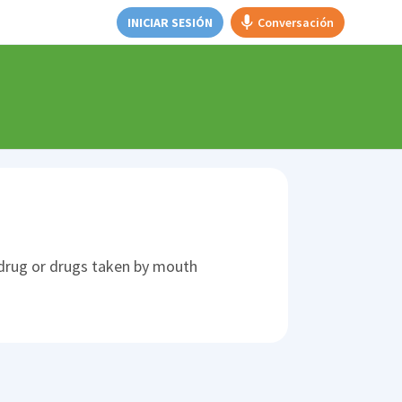
INICIAR SESIÓN
Conversación
 drug or drugs taken by mouth