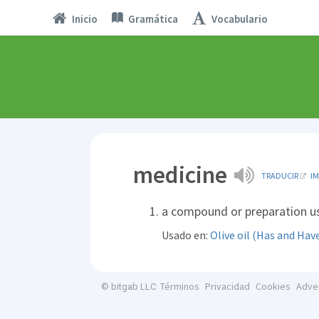
Inicio
Gramática
Vocabulario
medicine
TRADUCIR
I
a compound or preparation us
Usado en:
Olive oil (Has and Hav
Términos
Privacidad
Cookies
Adve
© bitgab LLC