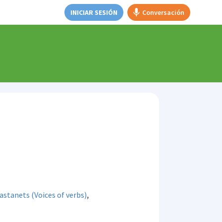
INICIAR SESIÓN
Conversación
,
astanets (Voices of verbs)