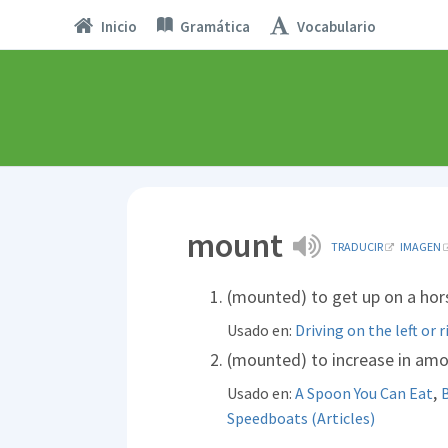
Inicio
Gramática
Vocabulario
mount
TRADUCIR
IMAGEN
(mounted) to get up on a horse
Usado en:
Driving on the left or 
(mounted) to increase in am
,
Usado en:
A Spoon You Can Eat
B
Speedboats (Articles)