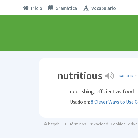
Inicio
Gramática
Vocabulario
nutritious
TRADUCIR
nourishing; efficient as food
Usado en:
8 Clever Ways to Use 
Términos
Privacidad
Cookies
Adve
© bitgab LLC