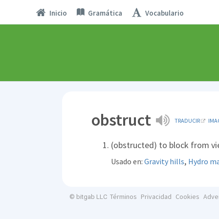
Inicio
Gramática
Vocabulario
obstruct
TRADUCIR
IMA
(obstructed) to block from v
,
Usado en:
Gravity hills
Hydro m
Términos
Privacidad
Cookies
Adve
© bitgab LLC