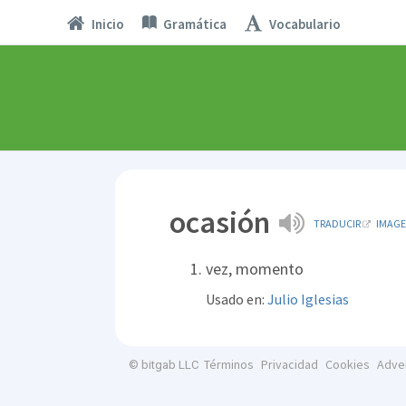
Inicio
Gramática
Vocabulario
ocasión
TRADUCIR
IMAG
vez, momento
Usado en:
Julio Iglesias
Términos
Privacidad
Cookies
Adve
© bitgab LLC