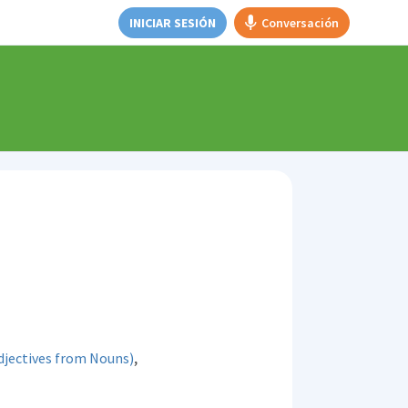
INICIAR SESIÓN
Conversación
,
djectives from Nouns)