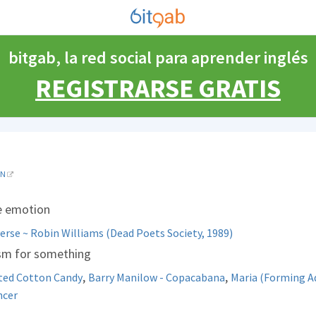
bitgab, la red social para aprender inglés
REGISTRARSE GRATIS
EN
le emotion
erse ~ Robin Williams (Dead Poets Society, 1989)
asm for something
,
,
ted Cotton Candy
Barry Manilow - Copacabana
Maria (Forming A
ncer