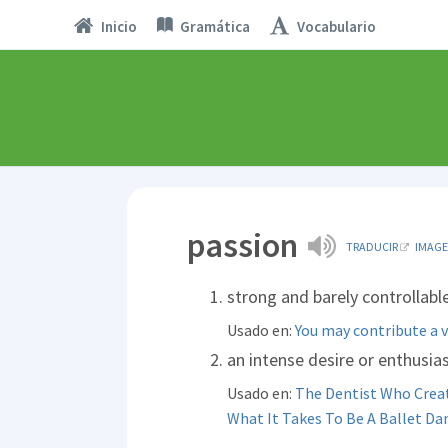
Inicio
Gramática
Vocabulario
passion
TRADUCIR
IMAG
strong and barely controllab
Usado en:
You may contribute a v
an intense desire or enthusi
Usado en:
The Dentist Who Crea
What It Takes To Be A Ballet Da