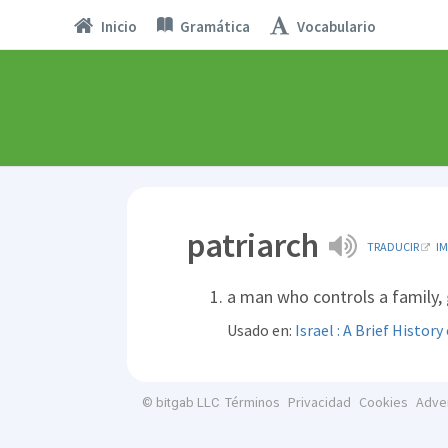
Inicio
Gramática
Vocabulario
patriarch
TRADUCIR
I
a man who controls a family,
Usado en:
Israel : A Brief Histor
Términos
Privacidad
Cookies
Adve
© bitgab LLC