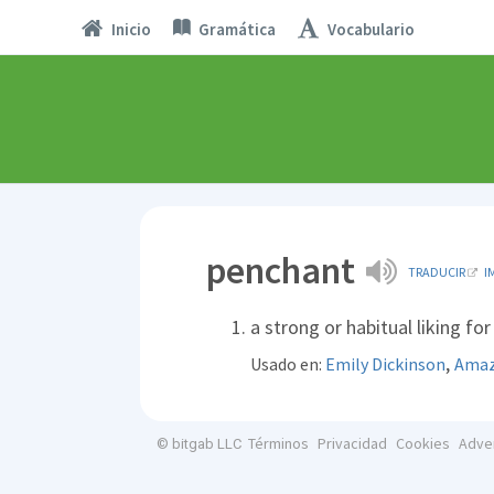
Inicio
Gramática
Vocabulario
penchant
TRADUCIR
I
a strong or habitual liking 
,
Usado en:
Emily Dickinson
Amazi
Términos
Privacidad
Cookies
Adve
© bitgab LLC