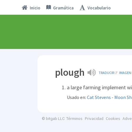
Inicio
Gramática
Vocabulario
plough
TRADUCIR
IMAGEN
a large farming implement wi
Usado en:
Cat Stevens - Moon S
Términos
Privacidad
Cookies
Adve
© bitgab LLC