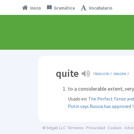
Inicio
Gramática
Vocabulario
quite
TRADUCIR
IMAGEN
to a considerable extent; very
Usado en:
The Perfect Tense and
Putin says Russia has approved '
Términos
Privacidad
Cookies
Adve
© bitgab LLC