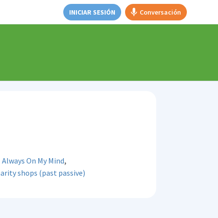
INICIAR SESIÓN
Conversación
,
,
Always On My Mind
arity shops (past passive)