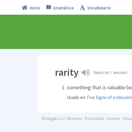
Inicio
Gramática
Vocabulario
rarity
TRADUCIR
IMAGEN
something that is valuable be
Usado en:
Five Signs of a Valuab
Términos
Privacidad
Cookies
Adve
© bitgab LLC