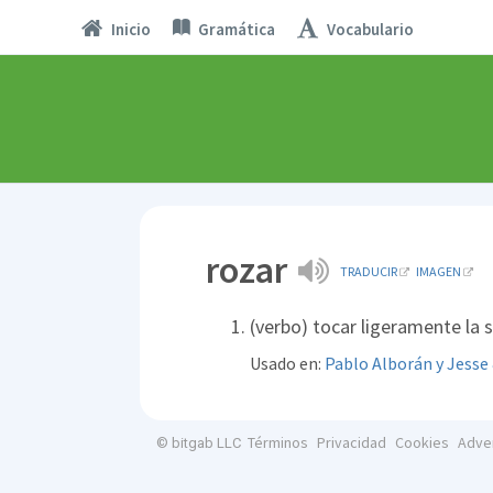
Inicio
Gramática
Vocabulario
rozar
TRADUCIR
IMAGEN
(verbo) tocar ligeramente la s
Usado en:
Pablo Alborán y Jesse
Términos
Privacidad
Cookies
Adve
© bitgab LLC