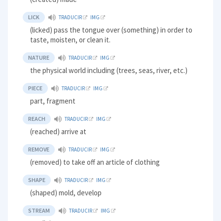
LICK
TRADUCIR
IMG
(licked) pass the tongue over (something) in order to
taste, moisten, or clean it.
NATURE
TRADUCIR
IMG
the physical world including (trees, seas, river, etc.)
PIECE
TRADUCIR
IMG
part, fragment
REACH
TRADUCIR
IMG
(reached) arrive at
REMOVE
TRADUCIR
IMG
(removed) to take off an article of clothing
SHAPE
TRADUCIR
IMG
(shaped) mold, develop
STREAM
TRADUCIR
IMG