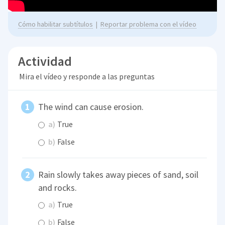
Cómo habilitar subtítulos
|
Reportar problema con el vídeo
Actividad
Mira el vídeo y responde a las preguntas
The wind can cause erosion.
a)
True
b)
False
Rain slowly takes away pieces of sand, soil
and rocks.
a)
True
b)
False