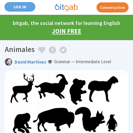
LOG IN
Conversation
bitgab, the social network for learning English
JOIN FREE
Animales
David Martínez
Grammar — Intermediate Level