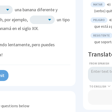
MATAR
una banana diferente y
(verbo) quit
sh, por ejemplo,
un tipo
PELIGRO
que está a 
namá en el siglo XIX.
RESISTENTE
que soport
ndo lentamente, pero puedes
Translat
a!
FROM SPANISH
it
TO
he questions below