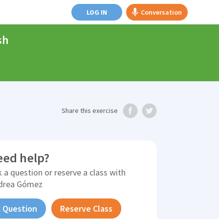
LOG IN
Conversation
sh
Share
this exercise
eed help?
 a question or reserve a class with
drea Gómez
 Question
Reserve Class