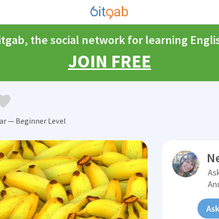
itgab, the social network for learning Engli
JOIN FREE
r — Beginner Level
N
Ask
An
Ask