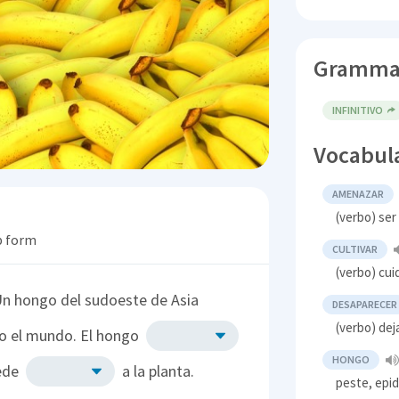
Gramma
INFINITIVO
Vocabul
AMENAZAR
(verbo) ser
b form
CULTIVAR
(verbo) cuid
Un hongo del sudoeste de Asia
DESAPARECER
(verbo) deja
o el mundo. El hongo
HONGO
uede
a la planta.
peste, epi