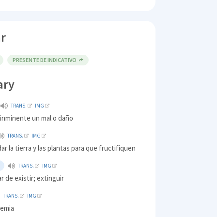
r
PRESENTE DE INDICATIVO
ary
TRANS.
IMG
 inminente un mal o daño
TRANS.
IMG
ar la tierra y las plantas para que fructifiquen
TRANS.
IMG
r de existir; extinguir
TRANS.
IMG
demia