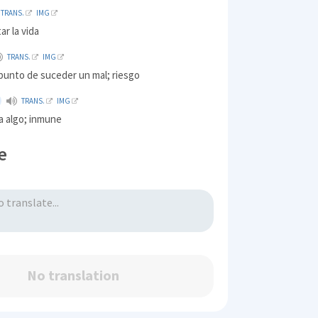
TRANS.
IMG
ar la vida
TRANS.
IMG
punto de suceder un mal; riesgo
TRANS.
IMG
a algo; inmune
e
No translation