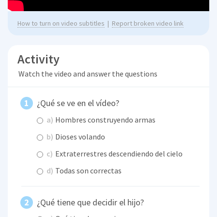
How to turn on video subtitles
|
Report broken video link
Activity
Watch the video and answer the questions
¿Qué se ve en el vídeo?
a)
Hombres construyendo armas
b)
Dioses volando
c)
Extraterrestres descendiendo del cielo
d)
Todas son correctas
¿Qué tiene que decidir el hijo?