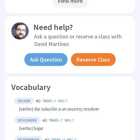
View more
Need help?
Ask a question or reserve a class with
David Martínez
Ask Question
Reserve Class
Vocabulary
DECIDIR
TRANS.
IMG
(verbo) dar solución a un asunto; resolver
DESCENDER
TRANS.
IMG
(verbo) bajar
DETERMINAR
TRANS.
IMG