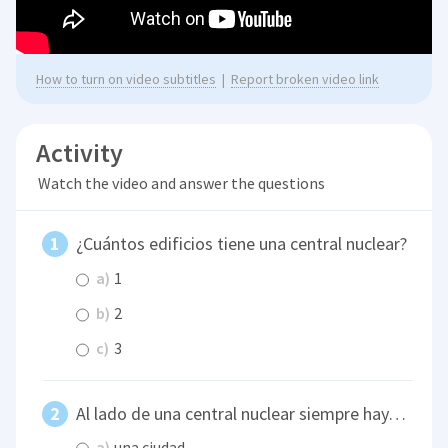
How to turn on video subtitles
|
Report broken video link
Activity
Watch the video and answer the questions
¿Cuántos edificios tiene una central nuclear?
a)
1
b)
2
c)
3
Al lado de una central nuclear siempre hay…
a)
una ciudad