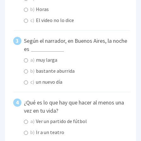
b)
Horas
c)
El video no lo dice
Según el narrador, en Buenos Aires, la noche
es
a)
muy larga
b)
bastante aburrida
c)
un nuevo día
¿Qué es lo que hay que hacer al menos una
vez en tu vida?
a)
Ver un partido de fútbol
b)
Ir a un teatro