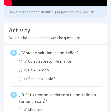
How to turn on video subtitles
|
Report broken video link
Activity
Watch the video and answer the questions
¿Cómo se saludan los porteños?
a)
Con un apretón de manos
b)
Con un beso
c)
Diciendo "hola"
¿Cuánto tiempo se demora un porteño en
tomar un café?
a)
Minutos