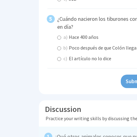
¿Cuándo nacieron los tiburones co
en día?
a)
Hace 400 años
b)
Poco después de que Colón llega
c)
El artículo no lo dice
Subm
Discussion
Practice your writing skills by discussing t
¿Qué otros animales conoces que p