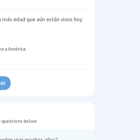
n más edad que aún están vivos hoy
ra a América
it
he questions below
ueden vivir muchos años?