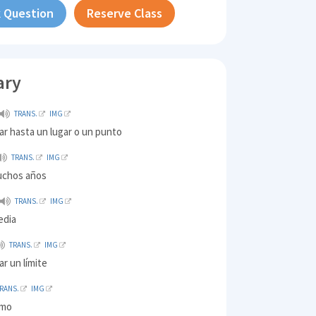
 Question
Reserve Class
ary
TRANS.
IMG
gar hasta un lugar o un punto
TRANS.
IMG
uchos años
TRANS.
IMG
edia
TRANS.
IMG
ar un límite
RANS.
IMG
imo