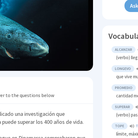
Ask
Vocabul
ALCANZAR
(verbo) lle
LONGEVO
que vive m
PROMEDIO
wer to the questions below
cantidad m
SUPERAR
blicado una investigación que
(verbo) pas
 puede superar los 400 años de vida.
TOPE
T
límite, máx
nhague en Dinamarca comprobaron que