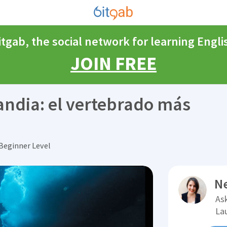
itgab, the social network for learning Engli
JOIN FREE
andia: el vertebrado más
Beginner Level
N
Ask
La