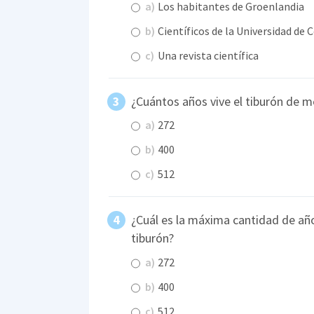
a)
Los habitantes de Groenlandia
b)
Científicos de la Universidad de
c)
Una revista científica
¿Cuántos años vive el tiburón de m
a)
272
b)
400
c)
512
¿Cuál es la máxima cantidad de año
tiburón?
a)
272
b)
400
c)
512