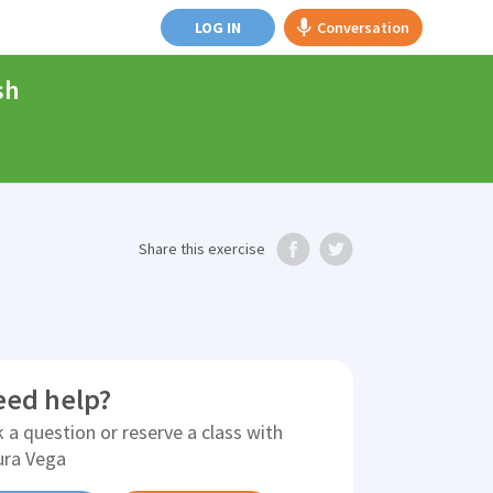
LOG IN
Conversation
sh
Share
this exercise
eed help?
 a question or reserve a class with
ura Vega