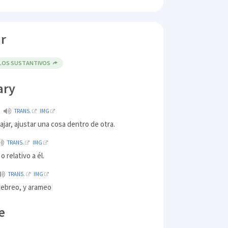
r
 LOS SUSTANTIVOS
ary
TRANS.
IMG
ajar, ajustar una cosa dentro de otra.
TRANS.
IMG
 relativo a él.
TRANS.
IMG
hebreo, y arameo
e