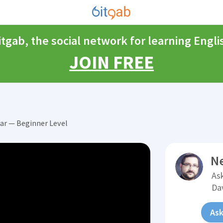
itgab, the social network for learning Engli
JOIN FREE
r — Beginner Level
N
Ask
Da
Ask