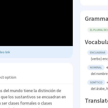
Gramma
EL PLURAL DE
Vocabul
eo link
ENCUADRAR
(verbo) enc
NOMINAL
del nombre o
ect option
SEMÍTICO
del árabe, 
 del mundo tiene la distinción de
ca que los sustantivos se encuadran en
Translat
 ser clases formales o clases