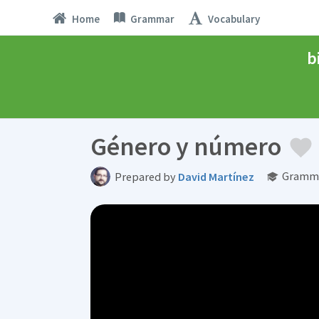
Home
Grammar
Vocabulary
b
Género y número
Gramma
Prepared by
David Martínez