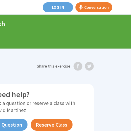
LOG IN
Conversation
sh
Share
this exercise
eed help?
 a question or reserve a class with
vid Martínez
 Question
Reserve Class