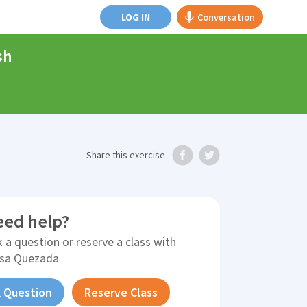
LOG IN
Conversation
sh
Share
this exercise
eed help?
 a question or reserve a class with
isa Quezada
 Question
Reserve Class