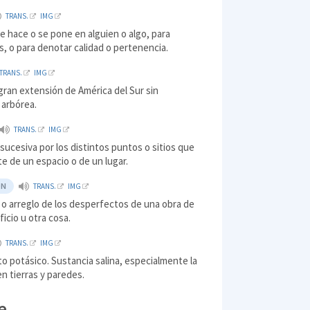
TRANS.
IMG
e hace o se pone en alguien o algo, para
os, o para denotar calidad o pertenencia.
TRANS.
IMG
gran extensión de América del Sur sin
 arbórea.
TRANS.
IMG
 sucesiva por los distintos puntos o sitios que
e de un espacio o de un lugar.
ÓN
TRANS.
IMG
o arreglo de los desperfectos de una obra de
ficio u otra cosa.
TRANS.
IMG
ato potásico. Sustancia salina, especialmente la
en tierras y paredes.
e