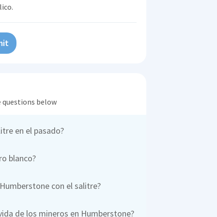
lico.
it
he questions below
itre en el pasado?
oro blanco?
a Humberstone con el salitre?
 vida de los mineros en Humberstone?