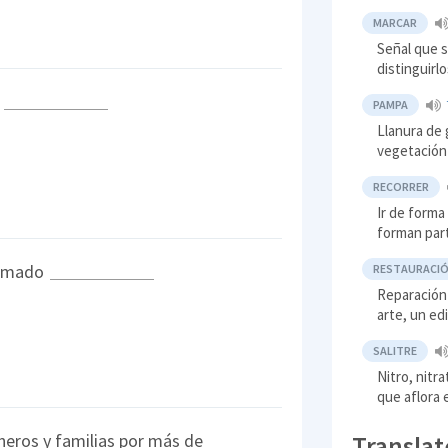
MARCAR
Señal que s
distinguirl
o
PAMPA
Llanura de 
vegetación
RECORRER
Ir de forma
forman part
lamado
RESTAURACI
Reparación 
arte, un edi
SALITRE
Nitro, nitr
que aflora 
Translat
eros y familias por más de