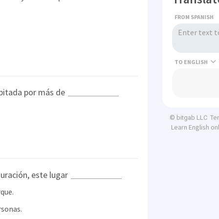
FROM SPANISH
TO
habitada por más de
Te
© bitgab LLC
Learn English on
auración, este lugar
que.
rsonas.