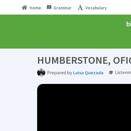
Home
Grammar
Vocabulary
b
HUMBERSTONE, OFIC
Listeni
Prepared by
Luisa Quezada