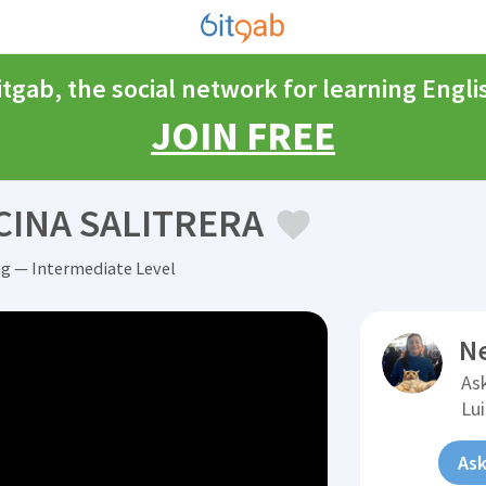
itgab, the social network for learning Engli
JOIN FREE
INA SALITRERA
ng — Intermediate Level
N
Ask
Lu
Ask