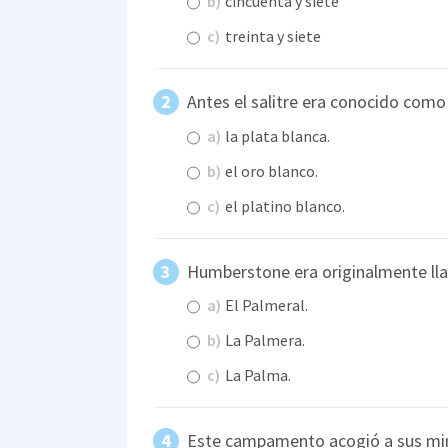
b)
cincuenta y siete
c)
treinta y siete
Antes el salitre era conocido com
a)
la plata blanca.
b)
el oro blanco.
c)
el platino blanco.
Humberstone era originalmente l
a)
El Palmeral.
b)
La Palmera.
c)
La Palma.
Este campamento acogió a sus min