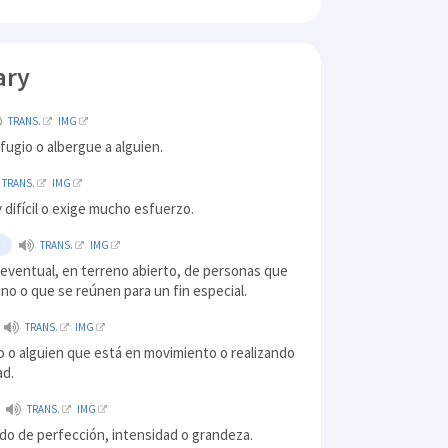
ary
TRANS.
IMG
efugio o albergue a alguien.
TRANS.
IMG
difícil o exige mucho esfuerzo.
O
TRANS.
IMG
 eventual, en terreno abierto, de personas que
no o que se reúnen para un fin especial.
TRANS.
IMG
o o alguien que está en movimiento o realizando
ad.
TRANS.
IMG
do de perfección, intensidad o grandeza.