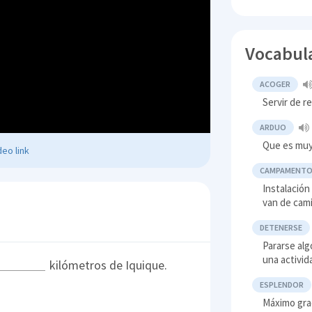
Vocabul
ACOGER
Servir de r
ARDUO
Que es muy 
eo link
CAMPAMENT
Instalación
van de cami
DETENERSE
Pararse alg
una activid
kilómetros de Iquique.
ESPLENDOR
Máximo gra