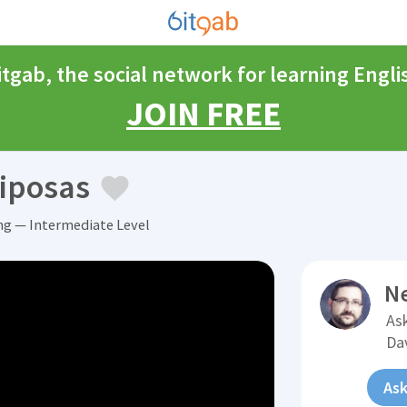
itgab, the social network for learning Engli
JOIN FREE
riposas
ng — Intermediate Level
N
Ask
Da
Ask