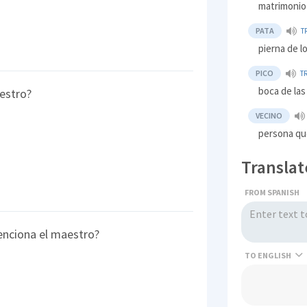
matrimonio
PATA
T
pierna de l
PICO
T
boca de las
estro?
VECINO
persona que
Translat
FROM SPANISH
enciona el maestro?
TO