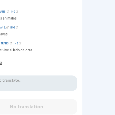
RANS.
IMG
os animales
RANS.
IMG
 aves
TRANS.
IMG
 vive al lado de otra
e
No translation