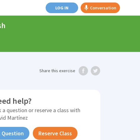
LOG IN
Conversation
sh
Share
this exercise
eed help?
 a question or reserve a class with
vid Martínez
 Question
Reserve Class