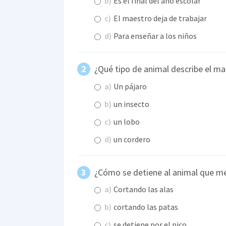
b)
Es el final del año escolar
c)
El maestro deja de trabajar
d)
Para enseñar a los niños
¿Qué tipo de animal describe el ma
a)
Un pájaro
b)
un insecto
c)
un lobo
d)
un cordero
¿Cómo se detiene al animal que m
a)
Cortando las alas
b)
cortando las patas
c)
se detiene por el pico