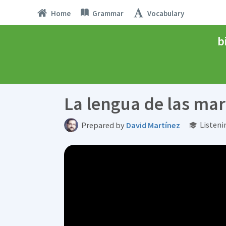
Home
Grammar
Vocabulary
b
La lengua de las ma
Listeni
Prepared by
David Martínez