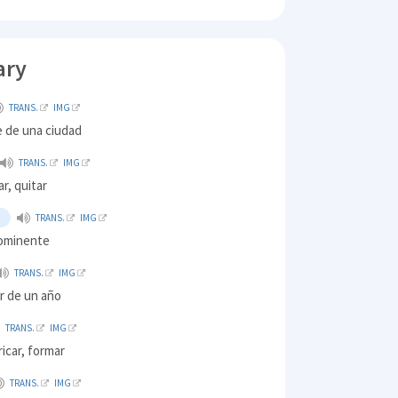
ary
TRANS.
IMG
 de una ciudad
TRANS.
IMG
ar, quitar
O
TRANS.
IMG
ominente
TRANS.
IMG
r de un año
TRANS.
IMG
ricar, formar
TRANS.
IMG