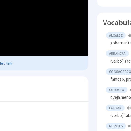
Vocabul
ALCALDE
gobernante
ARRANCAR
(verbo) sac
eo link
CONSAGRAD
famoso, pr
CORDERO
oveja meno
FORJAR
(verbo) fab
NUPCIAS