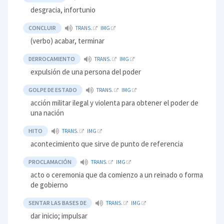
desgracia, infortunio
CONCLUIR
TRANS.
IMG
(verbo) acabar, terminar
DERROCAMIENTO
TRANS.
IMG
expulsión de una persona del poder
GOLPE DE ESTADO
TRANS.
IMG
acción militar ilegal y violenta para obtener el poder de
una nación
HITO
TRANS.
IMG
acontecimiento que sirve de punto de referencia
PROCLAMACIÓN
TRANS.
IMG
acto o ceremonia que da comienzo a un reinado o forma
de gobierno
SENTAR LAS BASES DE
TRANS.
IMG
dar inicio; impulsar