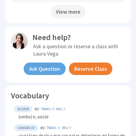
View more
Need help?
Ask a question or reserve a class with
Laura Vega
Ask Question
Reserve Class
Vocabulary
ACUDIR
TRANS.
IMG
(verbo) ir, asistir
CANGREJO
TRANS.
IMG
crustáceo de río o mar con patas delanteras en forma de