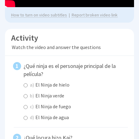
How to turn on video subtitles
|
Report broken video link
Activity
Watch the video and answer the questions
¿Qué ninja es el personaje principal de la
película?
a)
El Ninja de hielo
b)
El Ninja verde
c)
El Ninja de fuego
d)
El Ninja de agua
¿Qué locura hizo Kai?