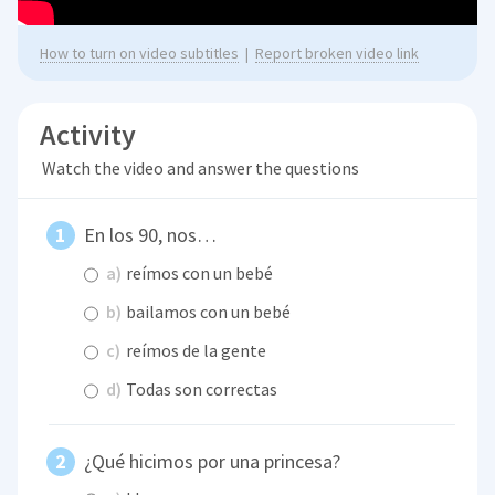
How to turn on video subtitles
|
Report broken video link
Activity
Watch the video and answer the questions
En los 90, nos…
a)
reímos con un bebé
b)
bailamos con un bebé
c)
reímos de la gente
d)
Todas son correctas
¿Qué hicimos por una princesa?