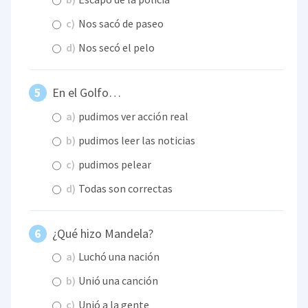
c)
Nos sacó de paseo
d)
Nos secó el pelo
En el Golfo…
a)
pudimos ver acción real
b)
pudimos leer las noticias
c)
pudimos pelear
d)
Todas son correctas
¿Qué hizo Mandela?
a)
Luchó una nación
b)
Unió una canción
c)
Unió a la gente