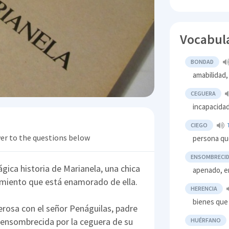
Vocabul
BONDAD
amabilidad
CEGUERA
incapacidad
CIEGO
wer to the questions below
persona qu
ENSOMBRECI
ágica historia de Marianela, una chica
apenado, e
cimiento que está enamorado de ella.
HERENCIA
bienes que
erosa con el señor Penáguilas, padre
 ensombrecida por la ceguera de su
HUÉRFANO