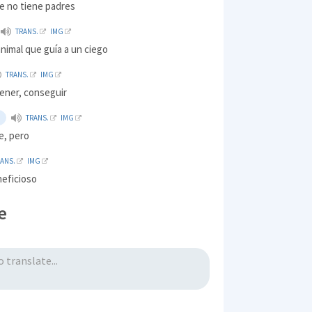
e no tiene padres
TRANS.
IMG
nimal que guía a un ciego
TRANS.
IMG
ener, conseguir
TRANS.
IMG
e, pero
RANS.
IMG
neficioso
e