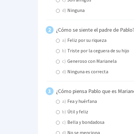
d)
Ninguna
¿Cómo se siente el padre de Pablo
a)
Feliz por su riqueza
b)
Triste por la ceguera de su hijo
c)
Generoso con Marianela
d)
Ninguna es correcta
¿Cómo piensa Pablo que es Marian
a)
Fea y huérfana
b)
Útil y feliz
c)
Bella y bondadosa
d)
No se menciona