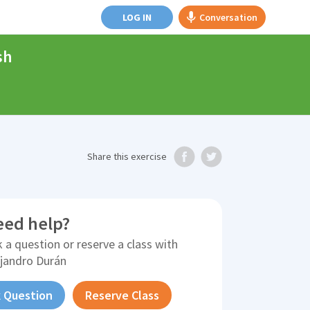
LOG IN
Conversation
sh
Share
this exercise
eed help?
 a question or reserve a class with
ejandro Durán
 Question
Reserve Class