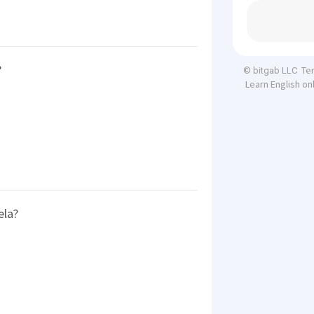
?
Te
© bitgab LLC
Learn English on
ela?