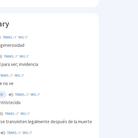
ary
TRANS.
IMG
, generosidad
TRANS.
IMG
 para ver; invidencia
TRANS.
IMG
e no ve
DO
TRANS.
IMG
ntristecido
TRANS.
IMG
 se transmiten legalmente después de la muerte
TRANS.
IMG