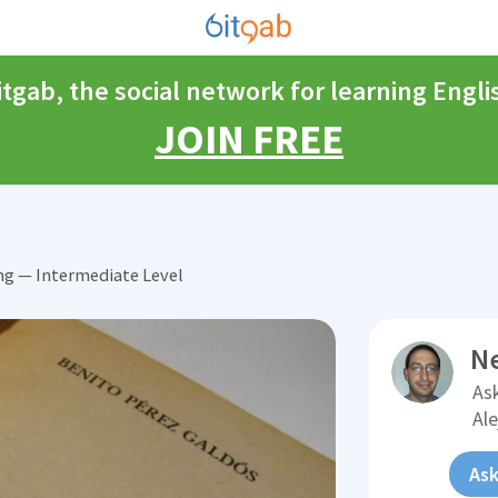
itgab, the social network for learning Engli
JOIN FREE
ng — Intermediate Level
N
Ask
Al
Ask