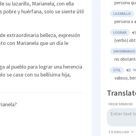
persona qu
de su lazarillo, Marianela; con ella
s pobre y huérfana, solo se siente útil
LAZARILLO
persona o a
LOGRAR
 de extraordinaria belleza, expresión
(verbo) obt
nto con Marianela que un día le
SIN EMBARGO
no obstant
ega al pueblo para lograr una herencia
ÚTIL
T
o se case con su bellísima hija,
valioso, be
Translat
rianela?
FROM SPANISH
TO