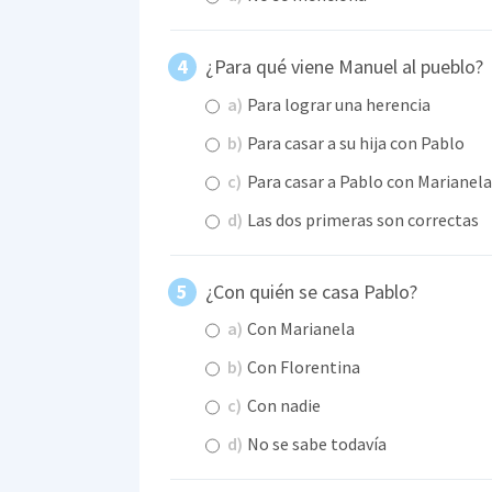
¿Para qué viene Manuel al pueblo?
a)
Para lograr una herencia
b)
Para casar a su hija con Pablo
c)
Para casar a Pablo con Marianela
d)
Las dos primeras son correctas
¿Con quién se casa Pablo?
a)
Con Marianela
b)
Con Florentina
c)
Con nadie
d)
No se sabe todavía