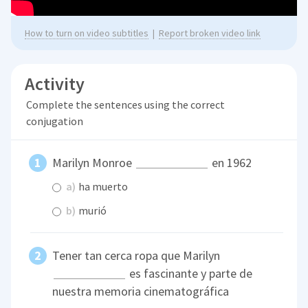
How to turn on video subtitles
|
Report broken video link
Activity
Complete the sentences using the correct
conjugation
Marilyn Monroe
en 1962
a)
ha muerto
b)
murió
Tener tan cerca ropa que Marilyn
es fascinante y parte de
nuestra memoria cinematográfica