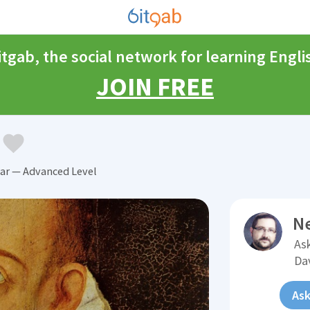
itgab, the social network for learning Engli
JOIN FREE
r — Advanced Level
N
Ask
Da
Ask