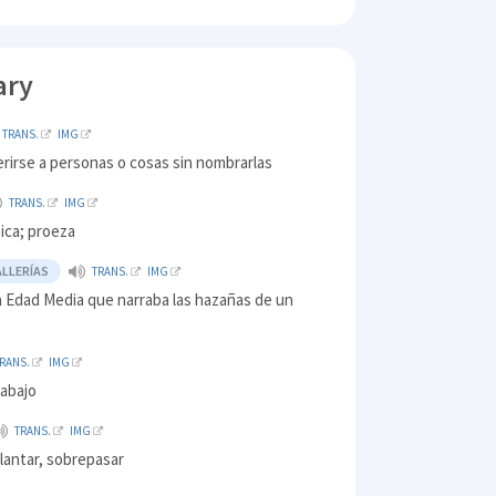
ary
TRANS.
IMG
erirse a personas o cosas sin nombrarlas
TRANS.
IMG
ica; proeza
ALLERÍAS
TRANS.
IMG
a Edad Media que narraba las hazañas de un
RANS.
IMG
rabajo
TRANS.
IMG
lantar, sobrepasar