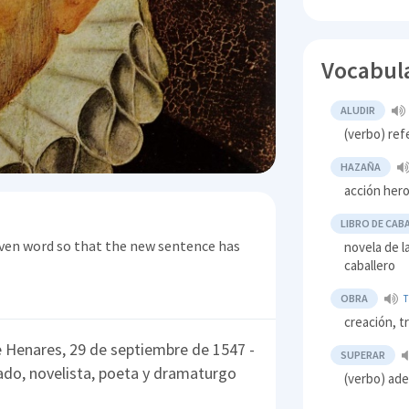
Vocabul
ALUDIR
(verbo) ref
HAZAÑA
acción hero
LIBRO DE CAB
ven word so that the new sentence has
novela de l
caballero
OBRA
T
creación, t
e Henares, 29 de septiembre de 1547 -
SUPERAR
dado, novelista, poeta y dramaturgo
(verbo) ade