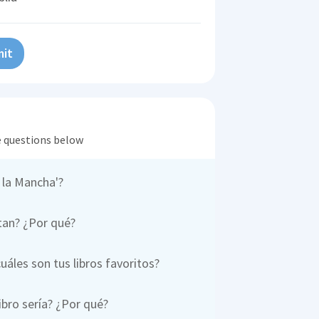
it
he questions below
 la Mancha'?
stan? ¿Por qué?
uáles son tus libros favoritos?
libro sería? ¿Por qué?