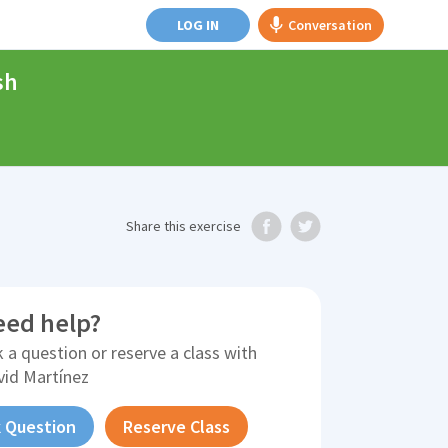
LOG IN
Conversation
sh
Share
this exercise
eed help?
 a question or reserve a class with
vid Martínez
 Question
Reserve Class