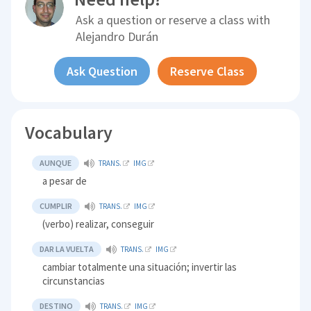
Ask a question or reserve a class with
Alejandro Durán
Ask Question
Reserve Class
Vocabulary
AUNQUE
TRANS.
IMG
a pesar de
CUMPLIR
TRANS.
IMG
(verbo) realizar, conseguir
DAR LA VUELTA
TRANS.
IMG
cambiar totalmente una situación; invertir las
circunstancias
DESTINO
TRANS.
IMG