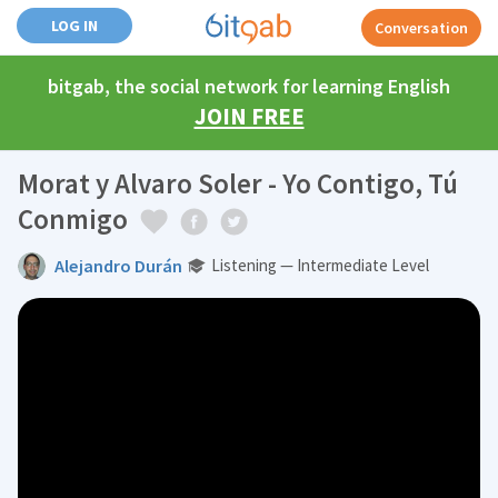
LOG IN
Conversation
bitgab, the social network for learning English
JOIN FREE
Morat y Alvaro Soler - Yo Contigo, Tú
Conmigo
Alejandro Durán
Listening — Intermediate Level