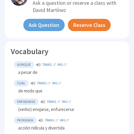
Ask a question or reserve a class with
David Martínez
Ask Question
Reserve Class
Vocabulary
AUNQUE
TRANS.
IMG
a pesar de
CUAL
TRANS.
IMG
de modo que
ENFADARSE
TRANS.
IMG
(verbo) enojarse, enfurecerse
PAYASADA
TRANS.
IMG
acción ridícula y divertida