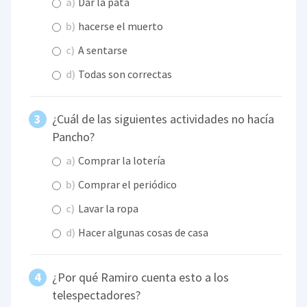
a)
Dar la pata
b)
hacerse el muerto
c)
A sentarse
d)
Todas son correctas
¿Cuál de las siguientes actividades no hacía
Pancho?
a)
Comprar la lotería
b)
Comprar el periódico
c)
Lavar la ropa
d)
Hacer algunas cosas de casa
¿Por qué Ramiro cuenta esto a los
telespectadores?