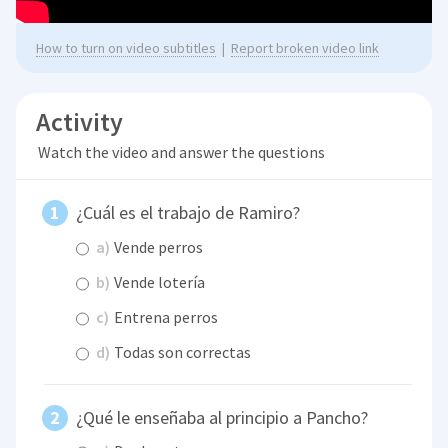
How to turn on video subtitles
|
Report broken video link
Activity
Watch the video and answer the questions
¿Cuál es el trabajo de Ramiro?
a)
Vende perros
b)
Vende lotería
c)
Entrena perros
d)
Todas son correctas
¿Qué le enseñaba al principio a Pancho?