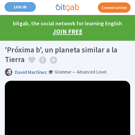
LOG IN
Conversation
bitgab, the social network for learning English
JOIN FREE
'Próxima b', un planeta similar a la
Tierra
David Martínez
Grammar — Advanced Level