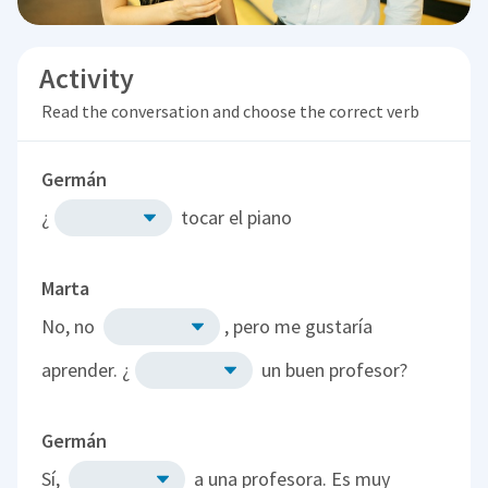
Activity
Read the conversation and choose the correct verb
Germán
¿
tocar el piano
Marta
No, no
, pero me gustaría
aprender. ¿
un buen profesor?
Germán
Sí,
a una profesora. Es muy