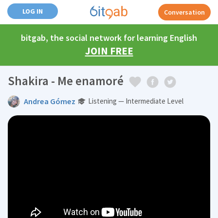
LOG IN
Conversation
bitgab, the social network for learning English
JOIN FREE
Shakira - Me enamoré
Andrea Gómez
Listening — Intermediate Level