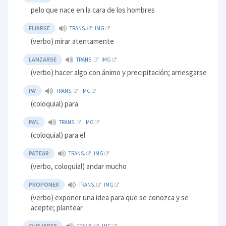
pelo que nace en la cara de los hombres
FIJARSE
TRANS.
IMG
(verbo) mirar atentamente
LANZARSE
TRANS.
IMG
(verbo) hacer algo con ánimo y precipitación; arriesgarse
PA'
TRANS.
IMG
(coloquial) para
PA'L
TRANS.
IMG
(coloquial) para el
PATEAR
TRANS.
IMG
(verbo, coloquial) andar mucho
PROPONER
TRANS.
IMG
(verbo) exponer una idea para que se conozca y se
acepte; plantear
QUEJARSE