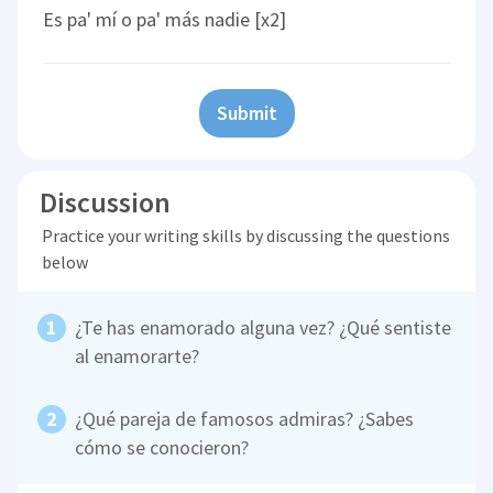
Es pa' mí o pa' más nadie [x2]
Submit
Discussion
Practice your writing skills by discussing the questions
below
¿Te has enamorado alguna vez? ¿Qué sentiste
al enamorarte?
¿Qué pareja de famosos admiras? ¿Sabes
cómo se conocieron?