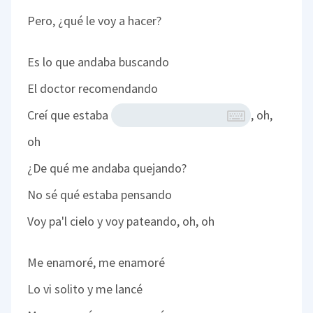
Pero, ¿qué le voy a hacer?
Es lo que andaba buscando
El doctor recomendando
Creí que estaba
, oh,
oh
¿De qué me andaba quejando?
No sé qué estaba pensando
Voy pa'l cielo y voy pateando, oh, oh
Me enamoré, me enamoré
Lo vi solito y me lancé