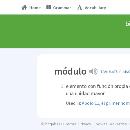
Home
Grammar
Vocabulary
b
módulo
TRANSLATE
IMA
elemento con función propia
una unidad mayor
Used in:
Apolo 11, el primer hom
Terms
Privacy
Cookies
Advertise
© bitgab LLC