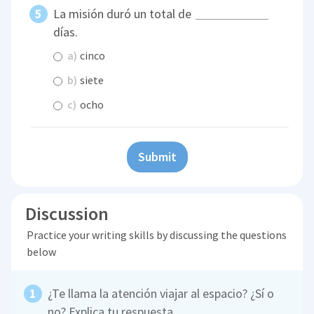
La misión duró un total de
días.
a)
cinco
b)
siete
c)
ocho
Submit
Discussion
Practice your writing skills by discussing the questions
below
¿Te llama la atención viajar al espacio? ¿Sí o
no? Explica tu respuesta.