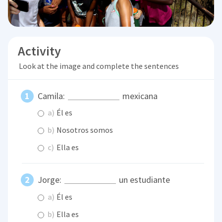
Activity
Look at the image and complete the sentences
Camila:
mexicana
a)
Él es
b)
Nosotros somos
c)
Ella es
Jorge:
un estudiante
a)
Él es
b)
Ella es