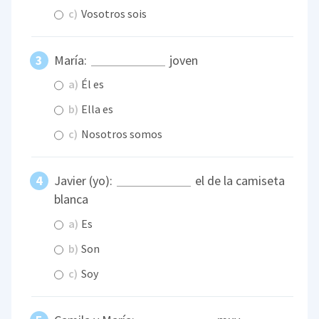
c)
Vosotros sois
María:
joven
a)
Él es
b)
Ella es
c)
Nosotros somos
Javier (yo):
el de la camiseta
blanca
a)
Es
b)
Son
c)
Soy